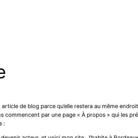
e
 article de blog parce qu’elle restera au même endroit
ns commencent par une page « À propos » qui les prés
 :
devenir acteur, et voici mon site. J’habite à Bordeaux,